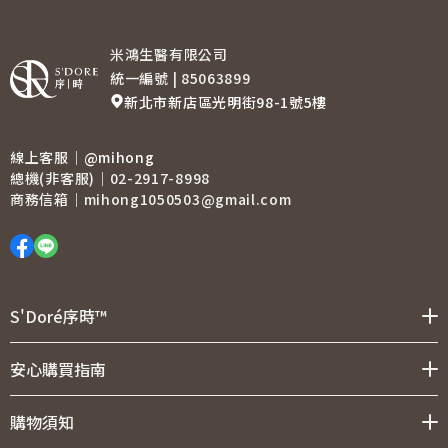
米鴻生醫有限公司
統一編號 | 85063899
新北市新店區光明街98-1號5樓
線上客服｜
@mihong
總機(非客服)｜02-2917-8998
商務信箱｜mihong1050503@gmail.com
S'Doré序時™
全系列商品
真愛定情｜真愛認證
胺基酸香氛｜洗沐系列
木質調｜Woody Note
花果調｜Floral&Fruit Note
海洋 水生調｜Oceanic/Aquatic Note
安心購買指南
聯絡我們
購物須知