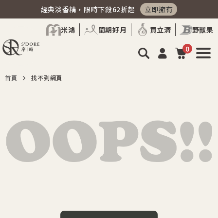
經典淡香精，限時下殺62折起
立即擁有
米鴻
閨期好月
買立清
野獸果
0
首頁
找不到網頁