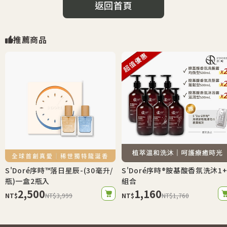
返回首頁
推薦商品
S'Doré序時™落日星辰-(30毫升/
S'Doré序時®胺基酸香氛洗沐1+
瓶)一盒2瓶入
組合
2,500
1,160
NT$
NT$3,999
NT$
NT$1,760